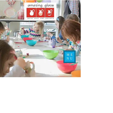
ME
NU