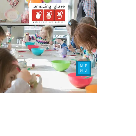
ME
NU